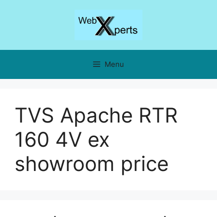
Skip
to
content
Menu
TVS Apache RTR
160 4V ex
showroom price