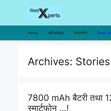
Skip
to
content
Home
ऑटोमोबाइल
टेक्नोलॉजी
Story A
Archives:
Stories
7800 mAh बैटरी तथा 12
स्मार्टफोन …!