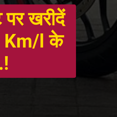
 पर खरीदें
 Km/l के
.!