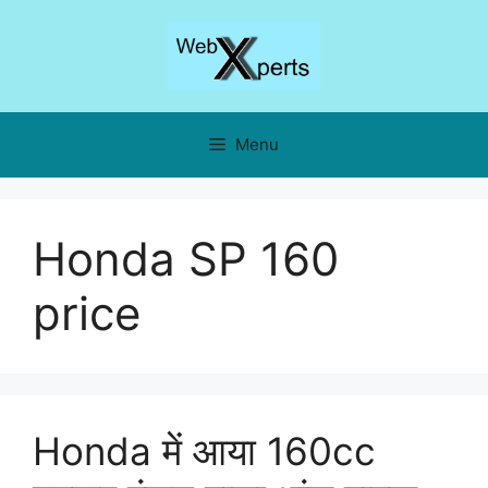
Skip
to
content
Menu
Honda SP 160
price
Honda में आया 160cc