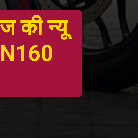
ज की न्यू
r N160