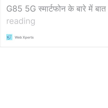
G85 5G स्मार्टफोन के बारे में ब
गरीबों
reading
के
वजट
में
Web Xperts
आया
Motorola
की
256GB
स्टोरेज
और
12GB
रैम
के
साथ
कर्व
डिस्प्ले
में
!